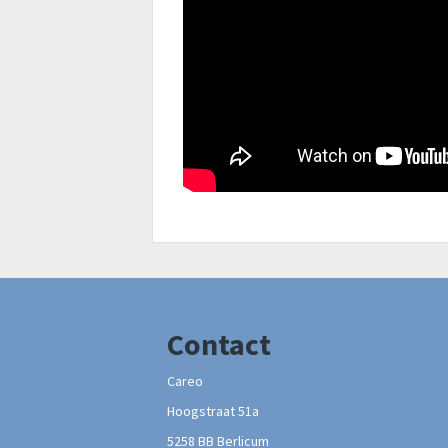
Contact
Careo
Hoogstraat 51a
5258 BB Berlicum