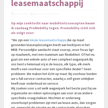
leasemaatschappij
2 mei 2014
Bart van de Hulsbeek
Op mijn zoektocht naar mobiliteitsconcepten kwam
ik vandaag
ProMobility
tegen. Promobility stelt zich
als volgt voor:
“We zijn een
lokale leasemaatschappij
die op maat
gesneden leaseoplossingen biedt aan bedrijven in het
MKB. Persoonlijke aandacht staat voorop, onze focus ligt
op maatwerk, met een maximum aan flexibiliteit. Of het nu
gaat om een enkele auto of een compleet wagenpark.Bij
ons bent u helemaal vrij in de keuze, elk type, elk merk.
Heeft u een voorkeur voor een specifieke dealer? Geen
probleem. We maken het écht op maat. Bij voorkeur bieden
we u full-service contracten, waarbij u zelf geen omkijken
heeft naar onderhoud en service.
Wij zoeken voor u uit welk wagenpark het beste past bij uw
organisatie en reiken oplossingen aan voor al uw andere
specifieke vraagstukken. Mochten er onderweg
onverhoopt problemen zijn met uw lease-auto, dan zorgen
wij, ongeacht de situatie en de contractuele afspraken,